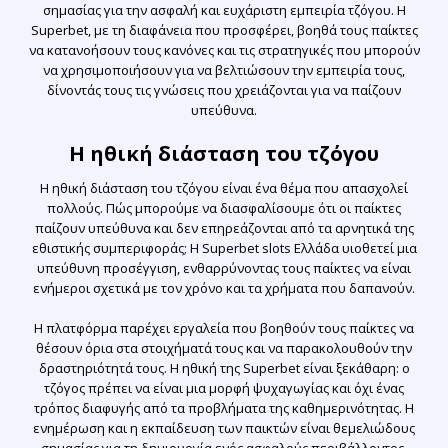
σημασίας για την ασφαλή και ευχάριστη εμπειρία τζόγου. Η
Superbet, με τη διαφάνεια που προσφέρει, βοηθά τους παίκτες
να κατανοήσουν τους κανόνες και τις στρατηγικές που μπορούν
να χρησιμοποιήσουν για να βελτιώσουν την εμπειρία τους,
δίνοντάς τους τις γνώσεις που χρειάζονται για να παίζουν
υπεύθυνα.
Η ηθική διάσταση του τζόγου
Η ηθική διάσταση του τζόγου είναι ένα θέμα που απασχολεί
πολλούς. Πώς μπορούμε να διασφαλίσουμε ότι οι παίκτες
παίζουν υπεύθυνα και δεν επηρεάζονται από τα αρνητικά της
εθιστικής συμπεριφοράς; Η Superbet slots Ελλάδα υιοθετεί μια
υπεύθυνη προσέγγιση, ενθαρρύνοντας τους παίκτες να είναι
ενήμεροι σχετικά με τον χρόνο και τα χρήματα που δαπανούν.
Η πλατφόρμα παρέχει εργαλεία που βοηθούν τους παίκτες να
θέσουν όρια στα στοιχήματά τους και να παρακολουθούν την
δραστηριότητά τους. Η ηθική της Superbet είναι ξεκάθαρη: ο
τζόγος πρέπει να είναι μια μορφή ψυχαγωγίας και όχι ένας
τρόπος διαφυγής από τα προβλήματα της καθημερινότητας. Η
ενημέρωση και η εκπαίδευση των παικτών είναι θεμελιώδους