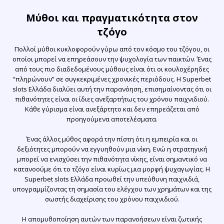
Μύθοι και πραγματικότητα στον
τζόγο
Πολλοί μύθοι κυκλοφορούν γύρω από τον κόσμο του τζόγου, οι
οποίοι μπορεί να επηρεάσουν την ψυχολογία των παικτών. Ένας
από τους πιο διαδεδομένους μύθους είναι ότι οι κουλοχέρηδες
“πληρώνουν” σε συγκεκριμένες χρονικές περιόδους. Η Superbet
slots Ελλάδα διαλύει αυτή την παρανόηση, επισημαίνοντας ότι οι
πιθανότητες είναι οι ίδιες ανεξαρτήτως του χρόνου παιχνιδιού.
Κάθε γύρισμα είναι ανεξάρτητο και δεν επηρεάζεται από
προηγούμενα αποτελέσματα.
Ένας άλλος μύθος αφορά την πίστη ότι η εμπειρία και οι
δεξιότητες μπορούν να εγγυηθούν μια νίκη. Ενώ η στρατηγική
μπορεί να ενισχύσει την πιθανότητα νίκης, είναι σημαντικό να
κατανοούμε ότι το τζόγο είναι κυρίως μια μορφή ψυχαγωγίας. Η
Superbet slots Ελλάδα προωθεί την υπεύθυνη παιχνιδιά,
υπογραμμίζοντας τη σημασία του ελέγχου των χρημάτων και της
σωστής διαχείρισης του χρόνου παιχνιδιού.
Η απομυθοποίηση αυτών των παρανοήσεων είναι ζωτικής