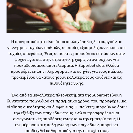
Η πραγματικότητα είναι ότι οι κουλοχέρηδες λειτουργούν με
γεννήτριες τυχαίων αριθμών, οι οποίες εξασφαλίζουν δίκαιες και
τυχαίες αποφάσεις. Έτσι, οι παίκτες μπορούν να εστιάσουν στην
ψυχαγωγία και στην στρατηγική, χωρίς να ανησυχούν για
προκαθορισμένα αποτελέσματα. Η Superbet slots Ελλάδα
προσφέρει επίσης πληροφορίες και οδηγίες για τους παίκτες,
προκειμένου να κατανοήσουν καλύτερα τους κανόνες και τις
πιθανότητες νίκης.
Ένα από τα μεγαλύτερα πλεονεκτήματα της Superbet είναι η
δυνατότητα παιχνιδιού σε πραγματικό χρόνο, που προσφέρει μια
αίσθηση αμεσότητας και διαφάνειας. Οι παίκτες μπορούν να δουν
την εξέλιξη των παιχνιδιών τους, ενώ οι προσφορές και οι
ανταγωνιστικές αποδόσεις ενισχύουν την εμπειρία τους. Η
ενημέρωση και η καλή γνώση των παιχνιδιών μπορεί να
αποδειχθεί καθοριστική για την επιτυχία τους.