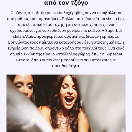
από τον τζόγο
Ο τζόγος, και ιδιαίτερα οι κουλοχέρηδες, συχνά περιβάλλεται
από μύθους και παρανοήσεις. Πολλοί πιστεύουν ότι οι νίκες είναι
αποκλειστικά θέμα τύχης ή ότι οι κουλοχέρηδες είναι
σχεδιασμένοι για να κερδίζουν μονίμως το καζίνο. Η Superbet
slots Ελλάδα προσφέρει μια ασφαλή και διαφανή εμπειρία,
βοηθώντας τους παίκτες να κατανοήσουν ότι η στρατηγική και η
ενημέρωση παίζουν σημαντικό ρόλο στο παιχνίδι τους. Ένα καλό
σημείο εκκίνησης είναι ο κατάλληλος χώρος, όπως η
Superbet
Greece
, όπου οι παίκτες μπορούν να συμμετάσχουν με
υπευθυνότητα.