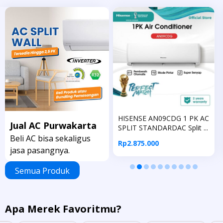
V14 AC
HISENSE AN09CDG 1 PK AC
HISENSE AN05C
Jual AC Purwakarta
STANDARD
SPLIT STANDARDAC Split ...
PK STANDARDAC S
Beli AC bisa sekaligus
Rp2.875.000
Rp2.575.000
jasa pasangnya.
Semua Produk
Apa Merek Favoritmu?