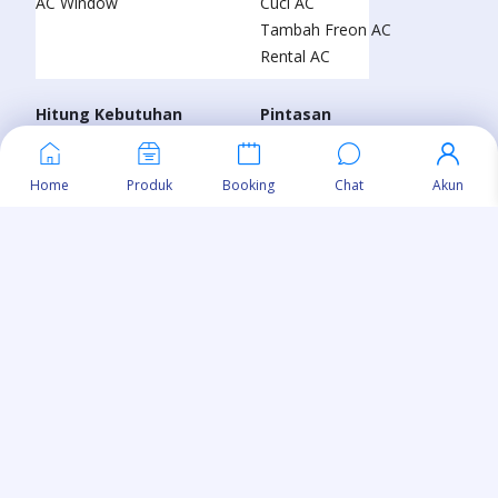
AC Window
Cuci AC
Tambah Freon AC
Rental AC
Hitung Kebutuhan
Pintasan
PK Kalkulator
Tentang Kami
KWh Kalkulator
Proyek
Home
Produk
Booking
Chat
Akun
Blog
Kontak Kami
Kebijakan Privasi |
Syarat & Ketentuan
© Copyright 2024 CV Ase Mandiri