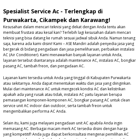
Spesialist Service Ac - Terlengkap di
Purwakarta, Cikampek dan Karawang!
Kesusahan dalam mencari teknisi yang dekat dengan Anda tentu akan
membuat frustasi atau kesal kan? Terlebih lagi kesusahan dalam mencari
teknisi yang bisa datang ke rumah sesuai jadwal sibuk Anda. Namun tenang
saja, karena ada kami disini! Kami – ASE Mandiri adalah penyedia jasa yang
bergerak di bidang pengadaan dan jasa pemeliharaan, perbaikan instalasi
AC (Air Conditioner). Kami menawarkan banyak layanan untuk Anda,
layanan tersebut diantaranya adalah maintenance AC, instalasi AC, bongkar
pasang AC, tambah freon, dan pengadaan AC.
Layanan kami tersedia untuk Anda yang tinggal di Kabupaten Purwakarta
atau sekitarnya. Anda dapat menentukan waktu dan jasa yang diinginkan.
Mulai dari maintenance AC untuk mengecek kondisi AC dan kelistrikan
apakah ada yang rusak atau tidak, instalasi AC yaitu layanan berupa
pemasangan komponen-komponen AC, bongkar pasang AC untuk clean
service unit AC indoor dan outdoor, serta tambah freon untuk
mengembalikan performa AC Anda.
Selain itu, kami juga melayani pengadaan unit AC apabila Anda ingin
memasang AC. Berbagai macam merk AC tersedia disini dengan harga
yang kompetitif! Anda juga dapat berkonsultasi mengenai pemilihan AC