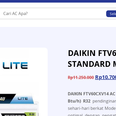
Sel
DAIKIN FTV6
STANDARD 
Rp
10.70
Rp
11.250.000
DAIKIN FTV60CXV14 AC 
Btu/h) R32
pendingina
sehari-hari berkat Mode 
optimal dengan pengat