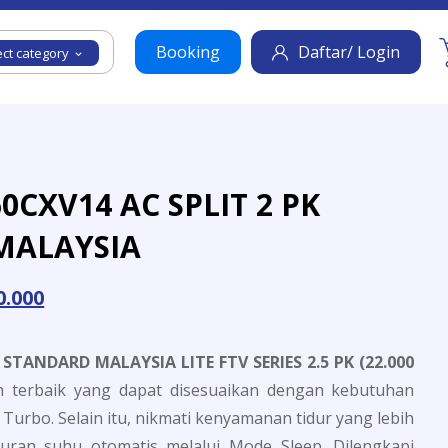
Booking
Daftar/ Login
ect category
0CXV14 AC SPLIT 2 PK
MALAYSIA
0.000
STANDARD MALAYSIA LITE FTV SERIES 2.5 PK (22.000
n terbaik yang dapat disesuaikan dengan kebutuhan
Turbo. Selain itu, nikmati kenyamanan tidur yang lebih
uran suhu otomatis melalui Mode Sleep.
Dilengkapi