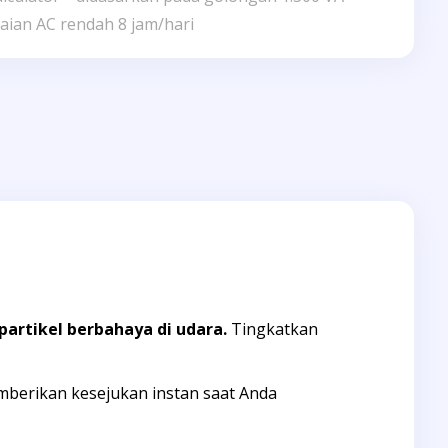
ian AC rendah 8 jam/hari
partikel berbahaya di udara.
Tingkatkan
berikan kesejukan instan saat Anda