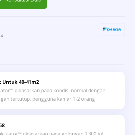
14
k Untuk 40-41m2
lator™ didasarkan pada kondisi normal dengan
angan tertutup, pengguna kamar 1-2 orang
58
alculator™ didasarkan pada golongan 1.300 VA