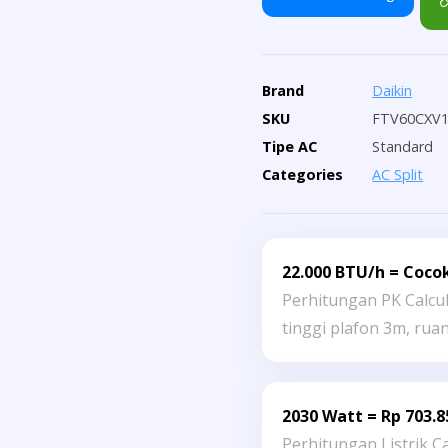
s
g
a
A
Brand
Daikin
n
C
SKU
FTV60CXV
g
-
Tipe AC
Standard
A
P
Categories
AC Split
C
a
-
k
P
e
22.000 BTU/h = Coco
a
t
Perhitungan PK Calcu
k
A
tinggi plafon 3m, ru
e
k
t
s
A
e
2030 Watt = Rp 703.8
Perhitungan Listrik C
k
s