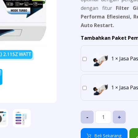
dengan fitur
Filter Gi
Performa Efiesiensi,
Auto Restart.
J
1
×
Jasa Pa
a
s
J
1
×
Jasa Pa
a
a
P
s
a
-
+
a
s
P
a
Beli Sekarang
a
n