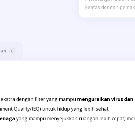
keatas dengan pemaka
s
o
e
r
s
i
o
s
r
3
san
0
i
M
s
e
5
t
M
e
e
r
ekstra dengan filter yang mampu
menguraikan virus dan 
t
ment Quality/IEQ) untuk hidup yang lebih sehat.
e
tenaga
yang mampu menyejukkan ruangan lebih cepat, mem
r