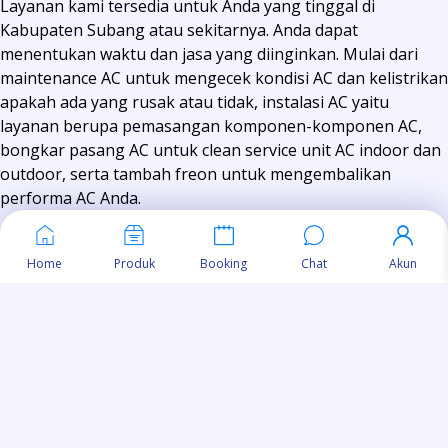
Layanan kami tersedia untuk Anda yang tinggal di
Kabupaten Subang atau sekitarnya. Anda dapat
menentukan waktu dan jasa yang diinginkan. Mulai dari
maintenance AC untuk mengecek kondisi AC dan kelistrikan
apakah ada yang rusak atau tidak, instalasi AC yaitu
layanan berupa pemasangan komponen-komponen AC,
bongkar pasang AC untuk clean service unit AC indoor dan
outdoor, serta tambah freon untuk mengembalikan
performa AC Anda.
Selain itu, kami juga melayani pengadaan unit AC apabila
Home
Produk
Booking
Chat
Akun
Anda ingin memasang AC. Berbagai macam merk AC
tersedia disini dengan harga yang kompetitif! Anda juga
dapat berkonsultasi mengenai pemilihan AC yang sesuai
dengan kebutuhan Anda, pastinya layanan ini gratis untuk
daerah Purwakarta dan sekitarnya.
Semua permasalahan dan ketidaknyamanan Anda yang
berkaitan AC dapat kami tangani. Jadi, tunggu apa lagi? Yuk